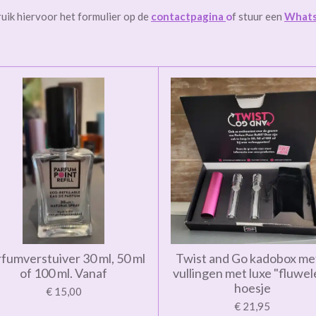
uik hiervoor het formulier op de
contactpagina
o
f stuur een
What
fumverstuiver 30 ml, 50 ml
Twist and Go kadobox me
of 100 ml. Vanaf
vullingen met luxe "fluwel
hoesje
€ 15,00
€ 21,95