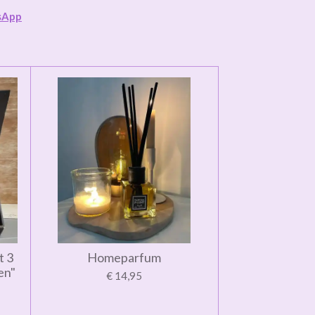
sApp
t 3
Homeparfum
en"
€ 14,95