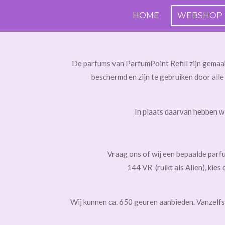
Ga
HOME
WEBSHOP
direct
naar
de
De parfums van ParfumPoint Refill zijn gemaak
hoofdinhoud
beschermd en zijn te gebruiken door all
In plaats daarvan hebben w
Vraag ons of wij een bepaalde parfum kunne
144 VR (ruikt als Alien), kies een flesje
Wij kunnen ca. 650 geuren aanbieden. Vanzelfsp