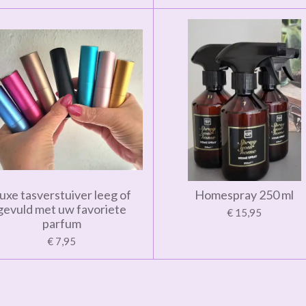
uxe tasverstuiver leeg of
Homespray 250 ml
gevuld met uw favoriete
€ 15,95
parfum
€ 7,95