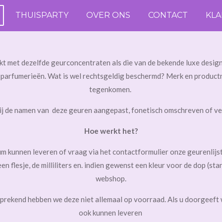
THUISPARTY
OVER ONS
CONTACT
KL
t met dezelfde geurconcentraten als die van de bekende luxe design
e parfumerieën. Wat is wel rechtsgeldig beschermd? Merk en productna
tegenkomen.
ij de namen van deze geuren aangepast, fonetisch omschreven of ve
Hoe werkt het?
n leveren of vraag via het contactformulier onze geurenlijst(e
, de milliliters en. indien gewenst een kleur voor de dop (standa
webshop.
rekend hebben we deze niet allemaal op voorraad. Als u doorgeeft w
ook kunnen leveren