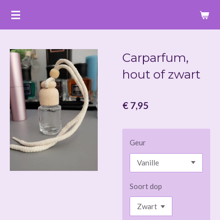
Ga
direct
naar
de
Carparfum,
hoofdinhoud
hout of zwart
€ 7,95
Geur
Soort dop