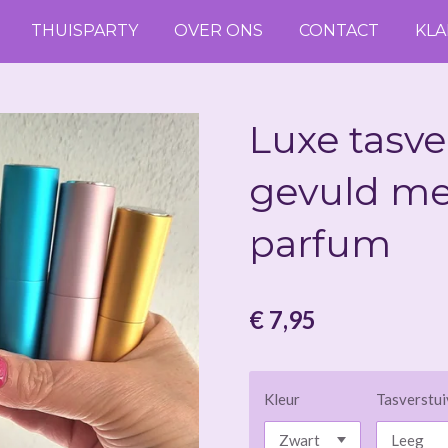
THUISPARTY
OVER ONS
CONTACT
KL
Luxe tasve
gevuld me
parfum
€ 7,95
Kleur
Tasverstui