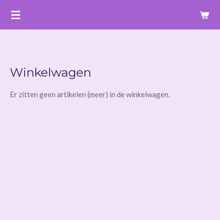
Ga
direct
naar
de
hoofdinhoud
Winkelwagen
Er zitten geen artikelen (meer) in de winkelwagen.